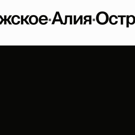
е
·
Алия
·
Остров
·
Sy