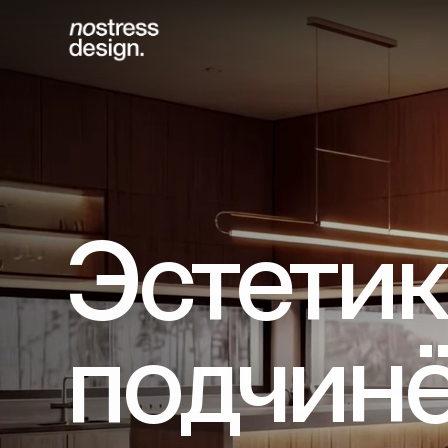
Эстетик
подчинё