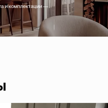
та и комплектации —
ы