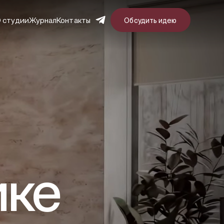
 студии
Журнал
Контакты
Обсудить идею
ике