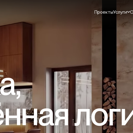
Проекты
Услуги
О
а,
нная лог