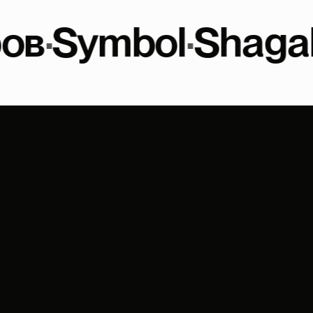
Получить презентацию с реализованными проектами
mbol
·
Shagal
·
Зила