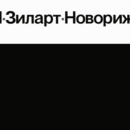
рт
·
Новорижское
·