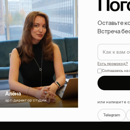
Пог
Оставьте ко
Встреча бес
Есть промокод?
Соглашаюсь на 
Алёна
арт-директор студии
или напишите с
Telegram