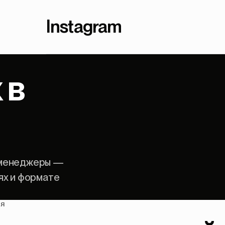
Instagram
х
в
 менеджеры —
ях и формате
ИЯ