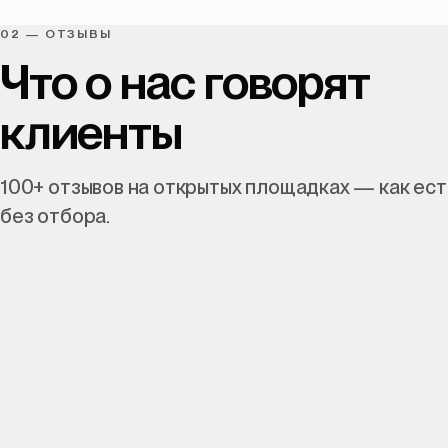
02 — ОТЗЫВЫ
Что
о
нас
говорят
клиенты
100+ отзывов на открытых площадках — как ест
без отбора.