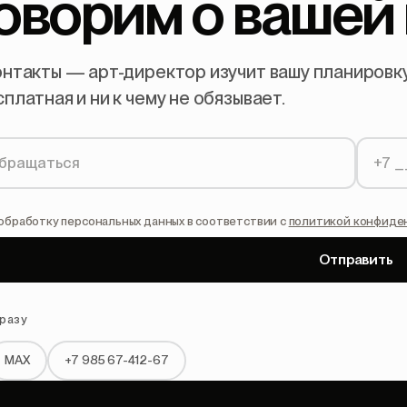
оворим
о
вашей
нтакты — арт-директор изучит вашу планировку 
платная и ни к чему не обязывает.
обработку персональных данных в соответствии с
политикой конфиде
Отправить
разу
MAX
+7 985 67-412-67