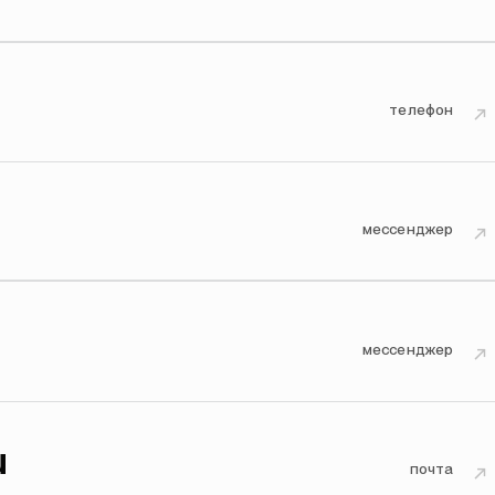
телефон
↗
мессенджер
↗
мессенджер
↗
u
почта
↗