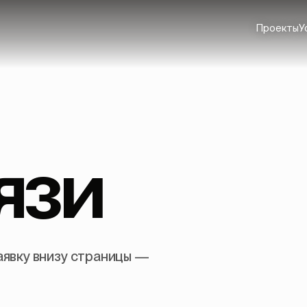
Проекты
У
язи
аявку внизу страницы —