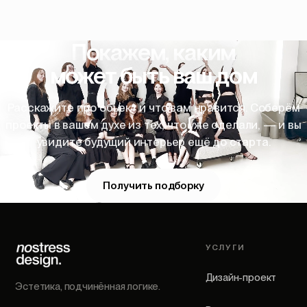
Покажем, каким
может быть ваш дом
Расскажите про объект и что вам нравится. Соберём
проекты в вашем духе из тех, что уже сделали, — и вы
увидите будущий интерьер ещё до старта.
Получить подборку
УСЛУГИ
Дизайн-проект
Эстетика, подчинённая логике.