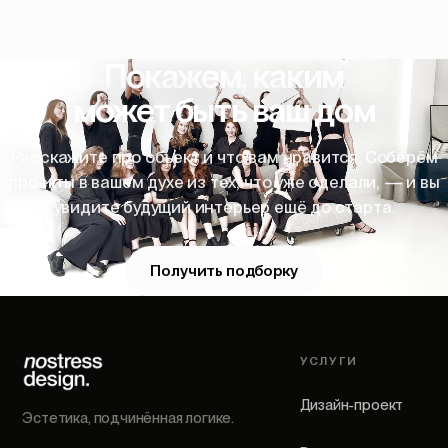
Покажем, каким
может быть ваш дом
Расскажите про объект и что вам нравится. Соберём
проекты в вашем духе из тех, что уже сделали, — и вы
увидите будущий интерьер ещё до старта.
Получить подборку
УСЛУГИ
Дизайн-проект
Эстетика, подчинённая логике.