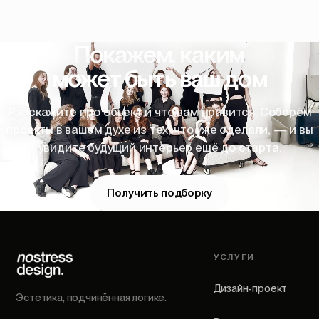
Покажем, каким
может быть ваш дом
Расскажите про объект и что вам нравится. Соберём
проекты в вашем духе из тех, что уже сделали, — и вы
увидите будущий интерьер ещё до старта.
Получить подборку
УСЛУГИ
Дизайн-проект
Эстетика, подчинённая логике.